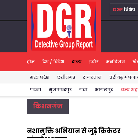
DGR
विशेष
होम
देश / विदेश
राज्य
इंदौर
मनोरंजन
खे
मध्य प्रदेश
छत्तीसगढ़
राजस्थान
चंडीगढ़ + पंजा
Highlights
पटना
मुजफ्फरपुर
गया
भागलपुर
अन्य शह
किशनगंज
नशामुक्ति अभियान से जुड़े क्रिकेटर