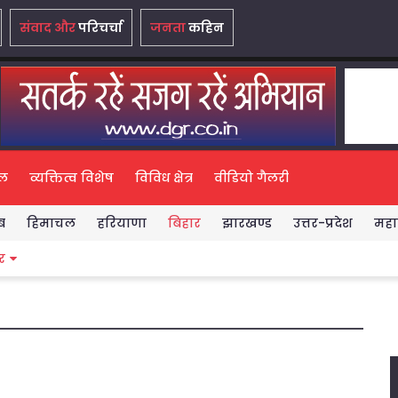
संवाद और
परिचर्चा
जनता
कहिन
ल
व्यक्तित्व विशेष
विविध क्षेत्र
वीडियो गैलरी
ब
हिमाचल
हरियाणा
बिहार
झारखण्ड
उत्तर-प्रदेश
महारा
मुझे विश्वास है कि ‘स्वार्थपरक राजनीत
र