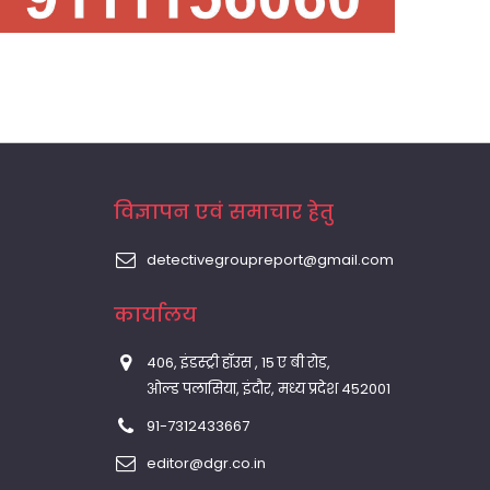
विज्ञापन एवं समाचार हेतु
detectivegroupreport@gmail.com
कार्यालय
406, इंडस्ट्री हॉउस , 15 ए बी रोड,
ओल्ड पलासिया, इंदौर, मध्य प्रदेश 452001
91-7312433667
editor@dgr.co.in