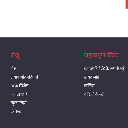
मेनू
महत्वपूर्ण लिंक
होम
क्राइम रिपोर्टर के रूप में जुड़ें
संवाद और परिचर्चा
खबर जोड़ें
DGR विशेष
लॉगिन
जनता कहिन
वीडियो गैलरी
खुली चिट्ठी
ई-पेपर