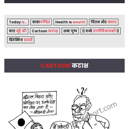
Today
is...
बाबा
पण्डित
Health is
wealth
चिंतन और
संवाद
बात
मुद्दे की
Cartoon
कटाक्ष
शब्द पुष्प
|| वन्दे
वाणीविनायकौ
||
डिटेक्टिव
डायरी
CARTOON
कटाक्ष