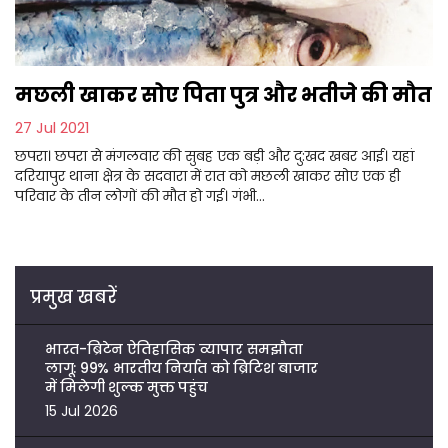
मछली खाकर सोए पिता पुत्र और भतीजे की मौत
27 Jul 2021
छपरा। छपरा से मंगलवार की सुबह एक बड़ी और दु:खद खबर आई। यहां
दरियापुर थाना क्षेत्र के सदवारा में रात को मछली खाकर सोए एक ही
परिवार के तीन लोगों की मौत हो गई। गंभी...
प्रमुख खबरें
भारत-ब्रिटेन ऐतिहासिक व्यापार समझौता
लागू: 99% भारतीय निर्यात को ब्रिटिश बाजार
में मिलेगी शुल्क मुक्त पहुंच
15 Jul 2026