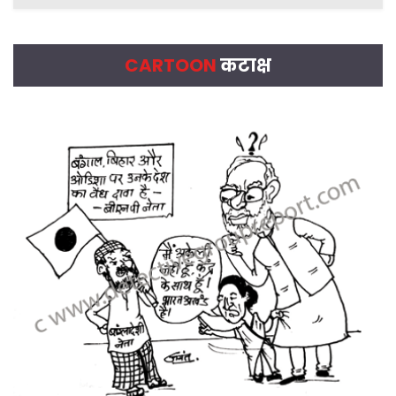
CARTOON
कटाक्ष