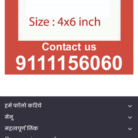
हमे फॉलो करिये
मेनू
महत्वपूर्ण लिंक