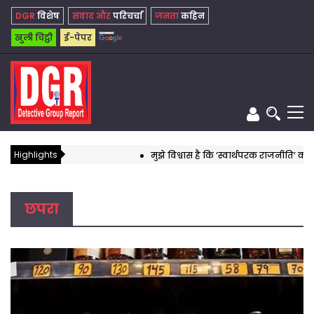
DGR
विशेष
संवाद और
परिचर्चा
जनता
कहिन
खुली चिट्ठी
ई-पेपर
Highlights
मुझे विश्वास है कि ‘स्वार्थपरक राजनीति’ का यह दौर अ
छपरा