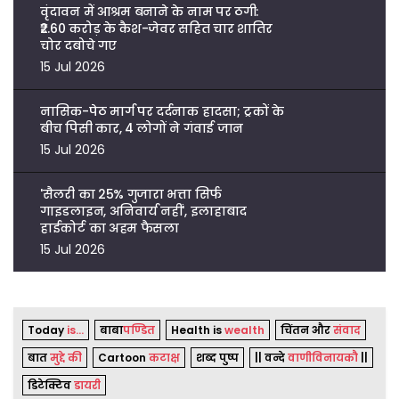
वृंदावन में आश्रम बनाने के नाम पर ठगी:
₹2.60 करोड़ के कैश-जेवर सहित चार शातिर
चोर दबोचे गए
15 Jul 2026
नासिक-पेठ मार्ग पर दर्दनाक हादसा; ट्रकों के
बीच पिसी कार, 4 लोगों ने गंवाई जान
15 Jul 2026
'सैलरी का 25% गुजारा भत्ता सिर्फ
गाइडलाइन, अनिवार्य नहीं', इलाहाबाद
हाईकोर्ट का अहम फैसला
15 Jul 2026
Today
is...
बाबा
पण्डित
Health is
wealth
चिंतन और
संवाद
बात
मुद्दे की
Cartoon
कटाक्ष
शब्द पुष्प
|| वन्दे
वाणीविनायकौ
||
डिटेक्टिव
डायरी