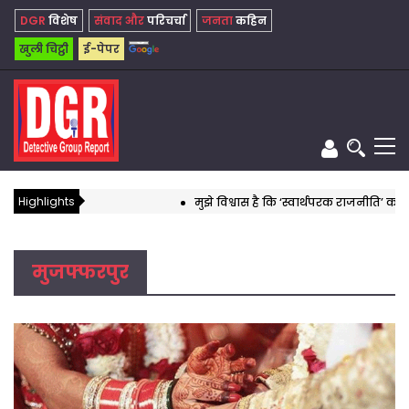
DGR
विशेष
संवाद और
परिचर्चा
जनता
कहिन
खुली चिट्ठी
ई-पेपर
Highlights
मुझे विश्वास है कि ‘स्वार्थपरक राजनीति’ का यह दौर 
मुजफ्फरपुर