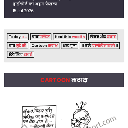
हाईकोर्ट का अहम फैसला
15 Jul 2026
Today
is...
बाबा
पण्डित
Health is
wealth
चिंतन और
संवाद
बात
मुद्दे की
Cartoon
कटाक्ष
शब्द पुष्प
|| वन्दे
वाणीविनायकौ
||
डिटेक्टिव
डायरी
CARTOON
कटाक्ष