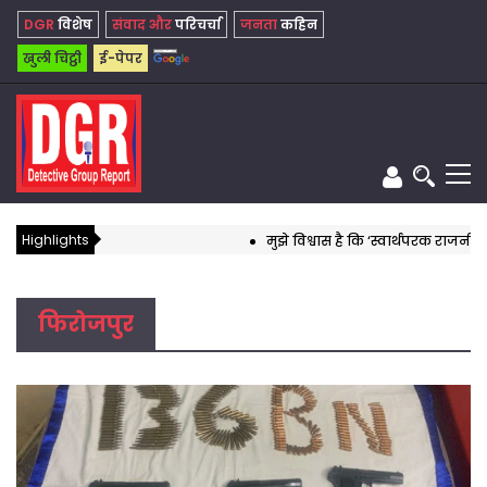
DGR
विशेष
संवाद और
परिचर्चा
जनता
कहिन
खुली चिट्ठी
ई-पेपर
Highlights
मुझे विश्वास है कि ‘स्वार्थपरक राजनीति’ क
फिरोजपुर