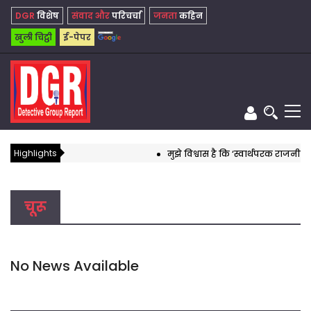
DGR
विशेष
संवाद और
परिचर्चा
जनता
कहिन
खुली चिट्ठी
ई-पेपर
Highlights
मुझे विश्वास है कि ‘स्वार्थपरक राजनीति’ क
चूरू
No News Available