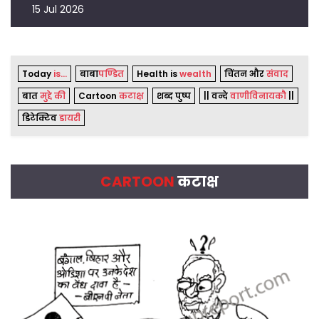
15 Jul 2026
Today
is...
बाबा
पण्डित
Health is
wealth
चिंतन और
संवाद
बात
मुद्दे की
Cartoon
कटाक्ष
शब्द पुष्प
|| वन्दे
वाणीविनायकौ
||
डिटेक्टिव
डायरी
CARTOON
कटाक्ष