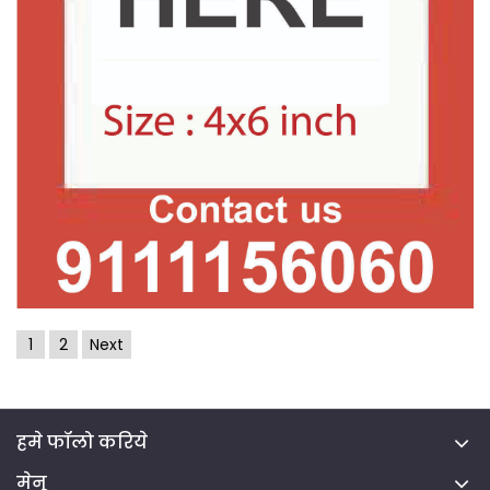
1
2
Next
हमे फॉलो करिये
मेनू