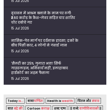
15 Jul 2026
वृंदावन में आश्रम बनाने के नाम पर ठगी:
₹2.60 करोड़ के कैश-जेवर सहित चार शातिर
चोर दबोचे गए
15 Jul 2026
नासिक-पेठ मार्ग पर दर्दनाक हादसा; ट्रकों के
बीच पिसी कार, 4 लोगों ने गंवाई जान
15 Jul 2026
'सैलरी का 25% गुजारा भत्ता सिर्फ
गाइडलाइन, अनिवार्य नहीं', इलाहाबाद
हाईकोर्ट का अहम फैसला
15 Jul 2026
Today
is...
बाबा
पण्डित
Health is
wealth
चिंतन और
संवाद
बात
मुद्दे की
Cartoon
कटाक्ष
शब्द पुष्प
|| वन्दे
वाणीविनायकौ
||