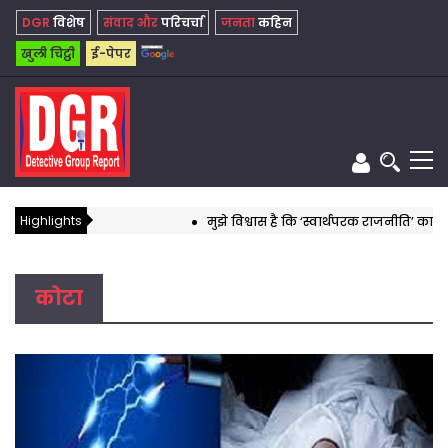
DGR
विशेष
संवाद और
परिचर्चा
जनता
कहिन
खुली चिट्ठी
ई-पेपर
Highlights
मुझे विश्वास है कि ‘स्वार्थपरक राजनीति’ का यह दौर अ
कोटा