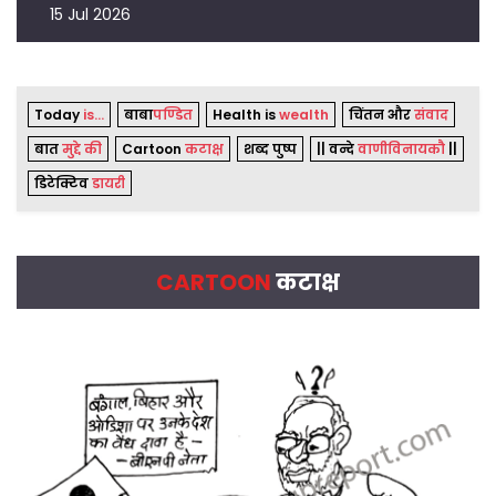
15 Jul 2026
Today
is...
बाबा
पण्डित
Health is
wealth
चिंतन और
संवाद
बात
मुद्दे की
Cartoon
कटाक्ष
शब्द पुष्प
|| वन्दे
वाणीविनायकौ
||
डिटेक्टिव
डायरी
CARTOON
कटाक्ष