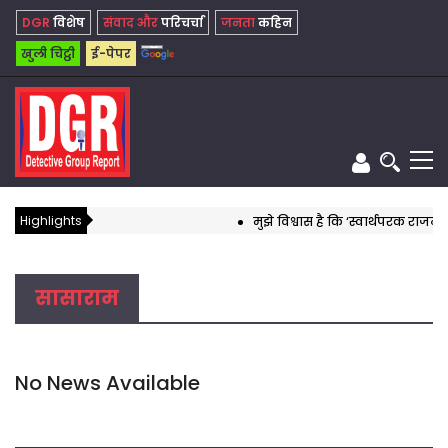
DGR
विशेष
संवाद और
परिचर्चा
जनता
कहिन
खुली चिट्ठी
ई-पेपर
Highlights
मुझे विश्वास है कि ‘स्वार्थपरक राजनीति’
सासाराम
No News Available