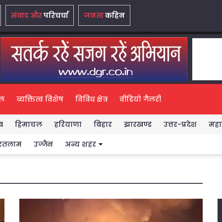
संवाद और
परिचर्चा
जनता
कहिन
ल
व्यक्तित्व विशेष
विविध क्षेत्र
वीडियो गैलरी
ब
हिमाचल
हरियाणा
बिहार
झारखण्ड
उत्तर-प्रदेश
महारा
मुझे विश्वास है कि ‘स्वार्थपरक राजनीति’ का यह दौर अब
रतलाम
उज्जैन
अन्य शहर