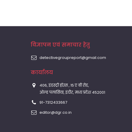
विज्ञापन एवं समाचार हेतु
detectivegroupreport@gmail.com
कार्यालय
406, इंडस्ट्री हॉउस , 15 ए बी रोड,
ओल्ड पलासिया, इंदौर, मध्य प्रदेश 452001
91-7312433667
editor@dgr.co.in