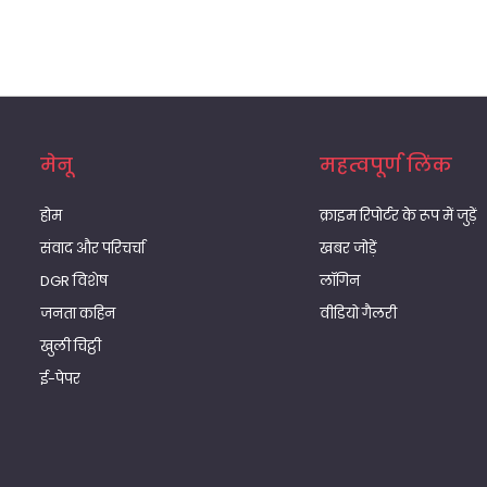
मेनू
महत्वपूर्ण लिंक
होम
क्राइम रिपोर्टर के रूप में जुड़ें
संवाद और परिचर्चा
खबर जोड़ें
DGR विशेष
लॉगिन
जनता कहिन
वीडियो गैलरी
खुली चिट्ठी
ई-पेपर