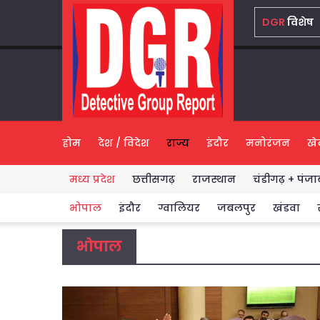
DGR
विशेष
होम
देश / विदेश
राज्य
इंदौर
मनोरंजन
खे
मध्य प्रदेश
छत्तीसगढ़
राजस्थान
चंडीगढ़ + पंजा
Highlights
भोपाल
इंदौर
ग्वालियर
जबलपुर
खंडवा
भोपाल