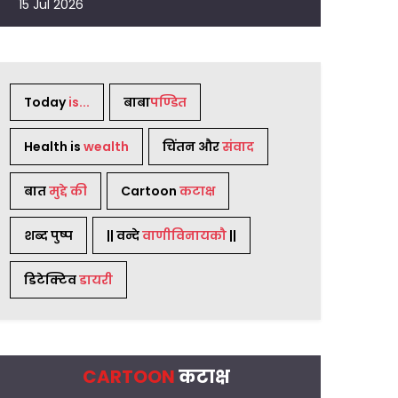
15 Jul 2026
Today
is...
बाबा
पण्डित
Health is
wealth
चिंतन और
संवाद
बात
मुद्दे की
Cartoon
कटाक्ष
शब्द पुष्प
|| वन्दे
वाणीविनायकौ
||
डिटेक्टिव
डायरी
CARTOON
कटाक्ष