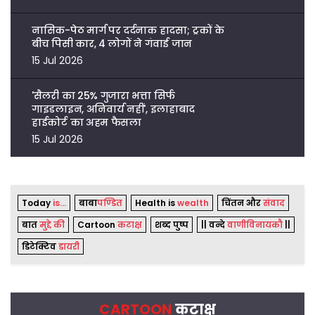
नासिक-पेठ मार्ग पर दर्दनाक हादसा; ट्रकों के
बीच पिसी कार, 4 लोगों ने गंवाई जान
15 Jul 2026
'सैलरी का 25% गुजारा भत्ता सिर्फ
गाइडलाइन, अनिवार्य नहीं', इलाहाबाद
हाईकोर्ट का अहम फैसला
15 Jul 2026
Today
is...
बाबा
पण्डित
Health is
wealth
चिंतन और
संवाद
बात
मुद्दे की
Cartoon
कटाक्ष
शब्द पुष्प
|| वन्दे
वाणीविनायकौ
||
डिटेक्टिव
डायरी
CARTOON
कटाक्ष