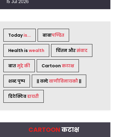
15 Jul 2026
Today
is...
बाबा
पण्डित
Health is
wealth
चिंतन और
संवाद
बात
मुद्दे की
Cartoon
कटाक्ष
शब्द पुष्प
|| वन्दे
वाणीविनायकौ
||
डिटेक्टिव
डायरी
CARTOON
कटाक्ष