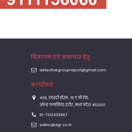
विज्ञापन एवं समाचार हेतु
detectivegroupreport@gmail.com
कार्यालय
406, इंडस्ट्री हॉउस , 15 ए बी रोड,
ओल्ड पलासिया, इंदौर, मध्य प्रदेश 452001
91-7312433667
editor@dgr.co.in