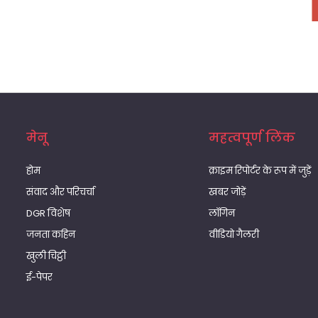
मेनू
महत्वपूर्ण लिंक
होम
क्राइम रिपोर्टर के रूप में जुड़ें
संवाद और परिचर्चा
खबर जोड़ें
DGR विशेष
लॉगिन
जनता कहिन
वीडियो गैलरी
खुली चिट्ठी
ई-पेपर