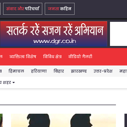
संवाद और
परिचर्चा
जनता
कहिन
ल
व्यक्तित्व विशेष
विविध क्षेत्र
वीडियो गैलरी
ब
हिमाचल
हरियाणा
बिहार
झारखण्ड
उत्तर-प्रदेश
महारा
मुझे विश्वास है कि ‘स्वार्थपरक राजनीति’ क
य शहर