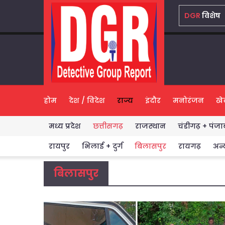
DGR
विशेष
होम
देश / विदेश
राज्य
इंदौर
मनोरंजन
खे
मध्य प्रदेश
छत्तीसगढ़
राजस्थान
चंडीगढ़ + पंजा
Highlights
रायपुर
भिलाई + दुर्ग
बिलासपुर
रायगढ़
अन्
बिलासपुर