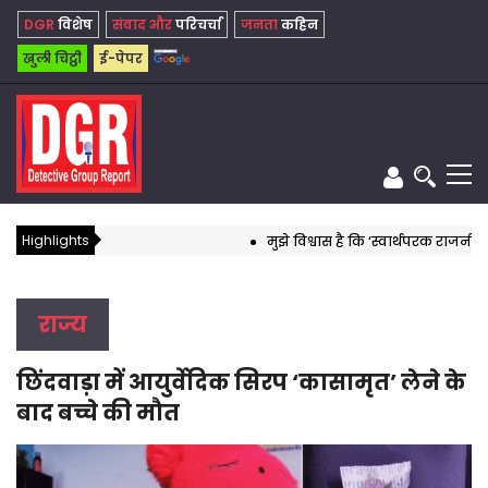
DGR
विशेष
संवाद और
परिचर्चा
जनता
कहिन
खुली चिट्ठी
ई-पेपर
Highlights
मुझे विश्वास है कि ‘स्वार्थपरक राजनीति’ क
राज्य
छिंदवाड़ा में आयुर्वेदिक सिरप ‘कासामृत’ लेने के
बाद बच्चे की मौत