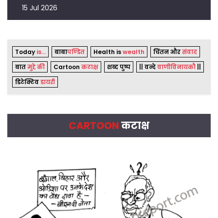
15 Jul 2026
Today
is...
बाबा
पण्डित
Health is
wealth
चिंतन और
संवाद
बात
मुद्दे की
Cartoon
कटाक्ष
शब्द पुष्प
|| वन्दे
वाणीविनायकौ
||
डिटेक्टिव
डायरी
CARTOON
कटाक्ष