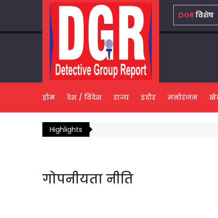
DGR
विशेष
होम
देश / विदेश
राज्य
इंदौर
मनोरंजन
खे
Highlights
गोपनीयता नीति