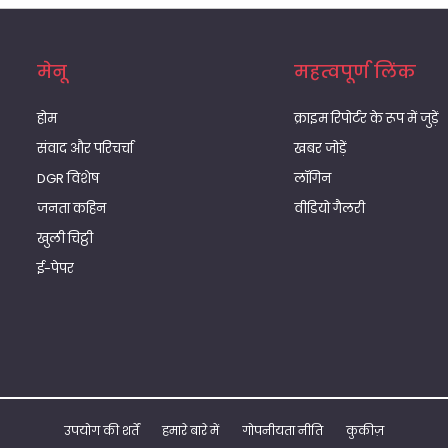
मेनू
महत्वपूर्ण लिंक
होम
क्राइम रिपोर्टर के रूप में जुड़ें
संवाद और परिचर्चा
खबर जोड़ें
DGR विशेष
लॉगिन
जनता कहिन
वीडियो गैलरी
खुली चिट्ठी
ई-पेपर
उपयोग की शर्तें
हमारे बारे में
गोपनीयता नीति
कुकीज़