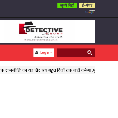
खुली चिट्ठी
ई-पेपर
Login
राजनीति’ का यह दौर अब बहुत दिनों तक नहीं चलेगा..पुष्पेंद्र पुष्प
पत्