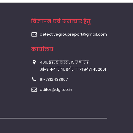
विज्ञापन एवं समाचार हेतु
detectivegroupreport@gmail.com
कार्यालय
406, इंडस्ट्री हॉउस , 15 ए बी रोड,
ओल्ड पलासिया, इंदौर, मध्य प्रदेश 452001
91-7312433667
editor@dgr.co.in