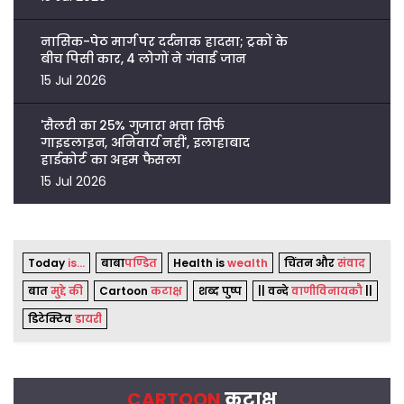
नासिक-पेठ मार्ग पर दर्दनाक हादसा; ट्रकों के
बीच पिसी कार, 4 लोगों ने गंवाई जान
15 Jul 2026
'सैलरी का 25% गुजारा भत्ता सिर्फ
गाइडलाइन, अनिवार्य नहीं', इलाहाबाद
हाईकोर्ट का अहम फैसला
15 Jul 2026
Today
is...
बाबा
पण्डित
Health is
wealth
चिंतन और
संवाद
बात
मुद्दे की
Cartoon
कटाक्ष
शब्द पुष्प
|| वन्दे
वाणीविनायकौ
||
डिटेक्टिव
डायरी
CARTOON
कटाक्ष