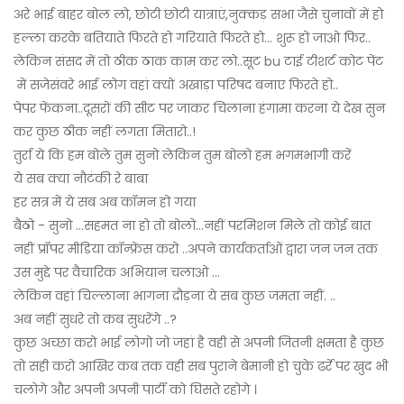
अरे भाई बाहर बोल लो, छोटी छोटी यात्राएं,नुक्कड़ सभा जैसे चुनावों में हो
हल्ला करके बतियाते फिरते हो गरियाते फिरते हो... शुरू हो जाओ फिर..
लेकिन संसद में तो ठीक ठाक काम कर लो..सूट bu टाई टीशर्ट कोट पेंट
में सजेसंवरे भाई लोग वहां क्यों अखाड़ा परिषद बनाए फिरते हो..
पेपर फेंकना..दूसरों की सीट पर जाकर चिलाना हंगामा करना ये देख सुन
कर कुछ ठीक नहीं लगता मितारो..!
तुर्रा ये कि हम बोले तुम सुनो लेकिन तुम बोलो हम भगमभागी करें
ये सब क्या नौटंकी रे बाबा
हर सत्र में ये सब अब कॉमन हो गया
बैठो - सुनो ...सहमत ना हो तो बोलो...नहीं परमिशन मिले तो कोई बात
नहीं प्रॉपर मीडिया कॉन्फ्रेंस करो ..अपने कार्यकर्ताओं द्वारा जन जन तक
उस मुद्दे पर वैचारिक अभियान चलाओ ...
लेकिन वहां चिल्लाना भागना दौड़ना ये सब कुछ जमता नहीं. ..
अब नहीं सुधरे तो कब सुधरेंगे ..?
कुछ अच्छा करो भाई लोगो जो जहां है वही से अपनी जितनी क्षमता है कुछ
तो सही करो आखिर कब तक वही सब पुराने बेमानी हो चुके ढर्रे पर खुद भी
चलोगे और अपनी अपनी पार्टी को घिसते रहोगे ।