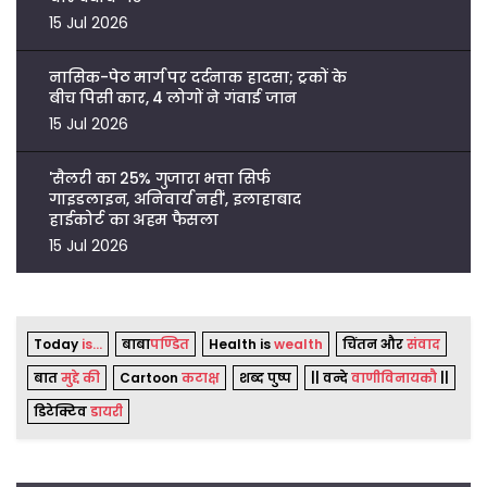
15 Jul 2026
नासिक-पेठ मार्ग पर दर्दनाक हादसा; ट्रकों के
बीच पिसी कार, 4 लोगों ने गंवाई जान
15 Jul 2026
'सैलरी का 25% गुजारा भत्ता सिर्फ
गाइडलाइन, अनिवार्य नहीं', इलाहाबाद
हाईकोर्ट का अहम फैसला
15 Jul 2026
Today
is...
बाबा
पण्डित
Health is
wealth
चिंतन और
संवाद
बात
मुद्दे की
Cartoon
कटाक्ष
शब्द पुष्प
|| वन्दे
वाणीविनायकौ
||
डिटेक्टिव
डायरी