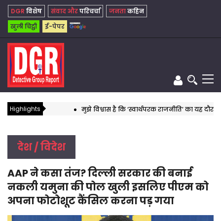
DGR
विशेष
संवाद और
परिचर्चा
जनता
कहिन
खुली चिट्ठी
ई-पेपर
Highlights
मुझे विश्वास है कि ‘स्वार्थपरक राजनीति’ का यह दौर अब बहुत
देश / विदेश
AAP ने कसा तंज? दिल्ली सरकार की बनाई
नकली यमुना की पोल खुली इसलिए पीएम को
अपना फोटोशूट कैंसिल करना पड़ गया