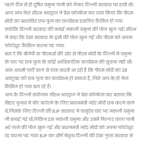
पहले दिन से ही दूषित यमुना पानी को लेकर दिल्ली सरकार पर हावी थी।
आज आप नेता सौरभ भारद्वाज ने प्रेस कॉन्फ्रेंस कर दावा किया कि पीएम
मोदी का प्रस्तावित छठ पूजा का कार्यक्रम इसलिए कैंसिल हो गया
क्योंकि दिल्ली सरकार की बनाई नकली यमुना की पोल खुल गई। सौरभ
ने कहा कि रेखा सरकार के ड्रामे की पोल खुल गई और पीएम को अपना
फोटोशूट कैंसिल करना पड़ गया।
बता दें कि बीजेपी या पीएमओ की ओर से पीएम मोदी के दिल्ली में यमुना
के घाट पर छठ पूजा के कोई आधिकारिक कार्यक्रम की सूचना नहीं थी।
आम आदमी पार्टी कल से दावा करती आ रही है कि पीएम मोदी का 28
अक्टूबर को छठ पूजा का कार्यक्रम हो सकता है, जिसे आप के ही नेता
कैंसिल हो गया बता रहे हैं।
आप के दिल्ली संयोजक सौरभ भारद्वाज ने प्रेस कॉन्फ्रेंस कर बताया कि
बिहार चुनाव में वोट बटोरने के लिए प्रधानमंत्री नरेंद्र मोदी छठ करने वाले
थे,जिसके लिए दिल्ली की BJP सरकार ने वासुदेव घाट पर नकली यमुना
जी बनाई गई थी,लेकिन इस नकली यमुना और उसमें फिल्टर वाला पानी
भरे जाने की पोल खुल गई और प्रधानमंत्री नरेंद्र मोदी को अपना फोटोशूट
रद्द करना पड़ गया। BJP का शीर्ष नेतृत्व दिल्ली की रेखा गुप्ता सरकार से