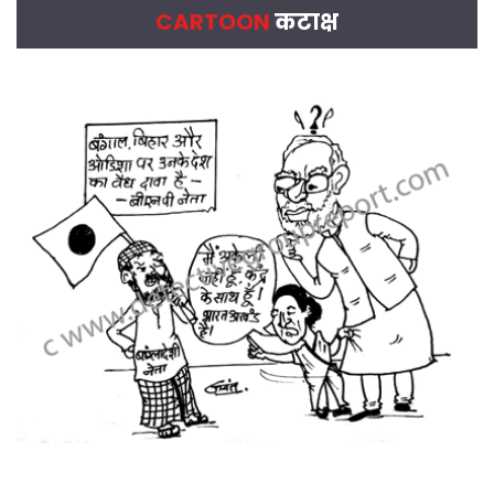
CARTOON
कटाक्ष