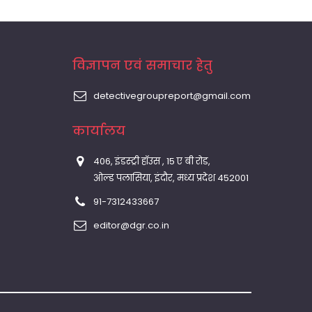
विज्ञापन एवं समाचार हेतु
detectivegroupreport@gmail.com
कार्यालय
406, इंडस्ट्री हॉउस , 15 ए बी रोड,
ओल्ड पलासिया, इंदौर, मध्य प्रदेश 452001
91-7312433667
editor@dgr.co.in