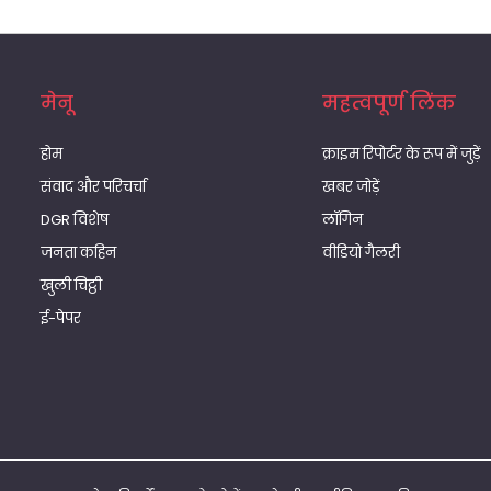
मेनू
महत्वपूर्ण लिंक
होम
क्राइम रिपोर्टर के रूप में जुड़ें
संवाद और परिचर्चा
खबर जोड़ें
DGR विशेष
लॉगिन
जनता कहिन
वीडियो गैलरी
खुली चिट्ठी
ई-पेपर