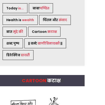
Today
is...
बाबा
पण्डित
Health is
wealth
चिंतन और
संवाद
बात
मुद्दे की
Cartoon
कटाक्ष
शब्द पुष्प
|| वन्दे
वाणीविनायकौ
||
डिटेक्टिव
डायरी
CARTOON
कटाक्ष