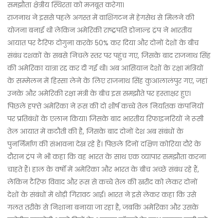
समझौता क्षेत्रीय स्थिरता को मजबूत करेगा।
राजनाथ ने इससे पहले अगस्त में वाशिंगटन में हेगसेथ से मिलने की
योजना बनाई थी लेकिन अमेरिकी राष्ट्रपति डोनाल्ड ट्रंप ने भारतीय
आयात पर टैरिफ दोगुना करके 50% कर दिया और दोनों देशों के बीच
संबंध दशकों के सबसे निचले स्तर पर पहुंच गए, जिसके बाद राजनाथ सिंह
की अमेरिका यात्रा रद्द कर दी गई थी। अब आसियान देशों के रक्षा मंत्रियों
के सम्मेलन में हिस्सा लेने के लिए राजनाथ सिंह कुआलालंपुर गए, जहां
उनके और अमेरिकी रक्षा मंत्री के बीच इस समझौते पर हस्ताक्षर हुए।
पिछले हफ्ते अमेरिका ने रूस की दो शीर्ष कच्चे तेल निर्यातक कंपनियों
पर प्रतिबंधों के एलान किया। जिसके बाद भारतीय रिफाइनरियों ने रूसी
तेल आयात में कटौती की है, जिसके बाद दोनों देश अब संबंधों के
पुनर्निर्माण की संभावना देख रहे हैं। पिछले दिनों दक्षिण कोरिया दौरे के
दौरान ट्रंप ने भी कहा कि वह भारत के साथ एक व्यापार समझौता करना
चाहते हैं। हाल के वर्षों में अमेरिका और भारत के बीच अच्छे संबंध रहे हैं,
लेकिन टैरिफ विवाद और रूस से कच्चे तेल की खरीद को लेकर दोनों
देशों के संबंधों में थोड़ी गिरावट आई। भारत ने इसे लेकर कहा कि उसे
गलत तरीके से निशाना बनाया जा रहा है, जबकि अमेरिका और उसके