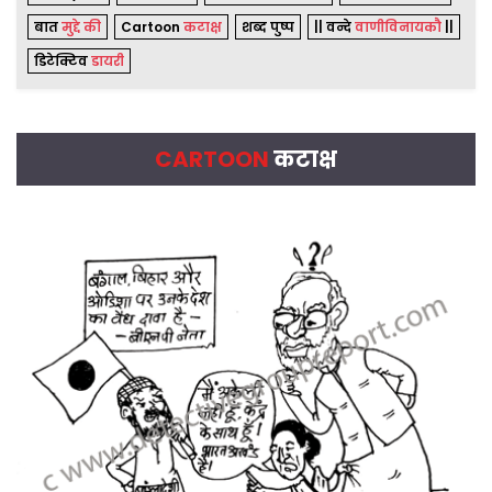
बात
मुद्दे की
Cartoon
कटाक्ष
शब्द पुष्प
|| वन्दे
वाणीविनायकौ
||
डिटेक्टिव
डायरी
CARTOON
कटाक्ष