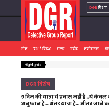
DGR
विशेष
होम
देश / विदेश
राज्य
इंदौर
मनोरंजन
खे
Highlights
DGR विशेष
9 दिन की यात्रा ये प्रवास नहीं है...ये केवल य
अनुष्ठान है....अंतर यात्रा है... भीतर जाने क