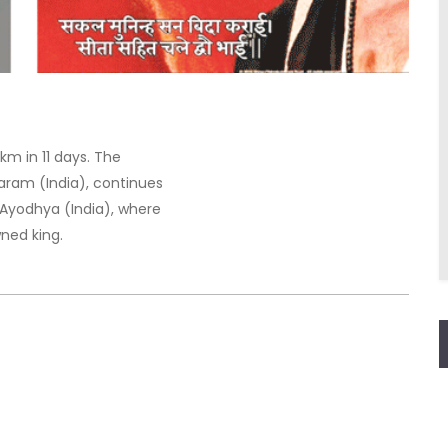
km in 11 days. The
aram (India), continues
n Ayodhya (India), where
wned king.