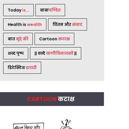
Today
is...
बाबा
पण्डित
Health is
wealth
चिंतन और
संवाद
बात
मुद्दे की
Cartoon
कटाक्ष
शब्द पुष्प
|| वन्दे
वाणीविनायकौ
||
डिटेक्टिव
डायरी
CARTOON
कटाक्ष