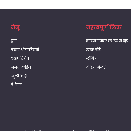
मेनू
महत्वपूर्ण लिंक
होम
क्राइम रिपोर्टर के रूप में जुड़ें
संवाद और परिचर्चा
खबर जोड़ें
DGR विशेष
लॉगिन
जनता कहिन
वीडियो गैलरी
खुली चिट्ठी
ई-पेपर