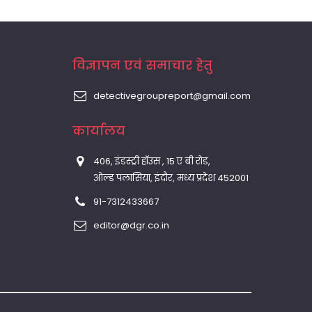
विज्ञापन एवं समाचार हेतु
detectivegroupreport@gmail.com
कार्यालय
406, इंडस्ट्री हॉउस , 15 ए बी रोड,
ओल्ड पलासिया, इंदौर, मध्य प्रदेश 452001
91-7312433667
editor@dgr.co.in